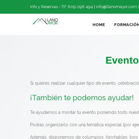
Saltar
Info y Reservas - Tlf: 609 098 494 |
info@llanomayor.com
al
contenido
HOME
FORMACIÓ
Evento
Si quieres realizar cualquier tipo de evento, celebraci
¡También te podemos ayudar!
Te ayudamos a montar tu evento poniendo todo nuest
Podrás organizarlo con una temática especial (por ejem
Además, disponemos de columpios, hinchables, toro me