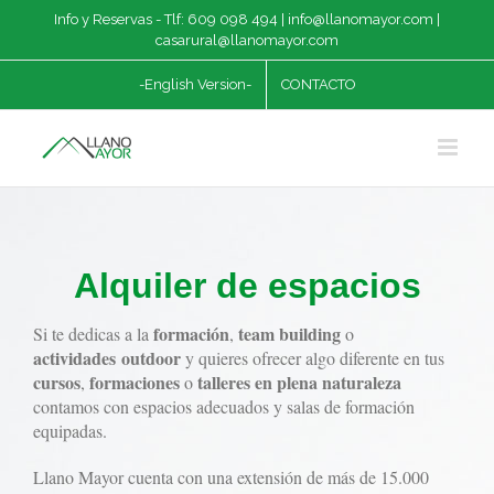
Saltar
Info y Reservas - Tlf: 609 098 494 |
info@llanomayor.com
|
al
casarural@llanomayor.com
contenido
-English Version-
CONTACTO
Alquiler de espacios
formación
team building
Si te dedicas a la
,
o
actividades outdoor
y quieres ofrecer algo diferente en tus
cursos
formaciones
talleres en plena naturaleza
,
o
contamos con espacios adecuados y salas de formación
equipadas.
Llano Mayor cuenta con una extensión de más de 15.000