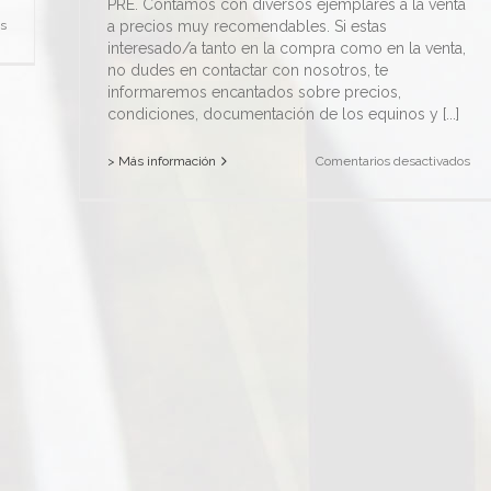
PRE. Contamos con diversos ejemplares a la venta
en
a precios muy recomendables. Si estas
s
Cubrición-
interesado/a tanto en la compra como en la venta,
inseminación
no dudes en contactar con nosotros, te
informaremos encantados sobre precios,
condiciones, documentación de los equinos y [...]
en
> Más información
Comentarios desactivados
Com
Ven
de
cab