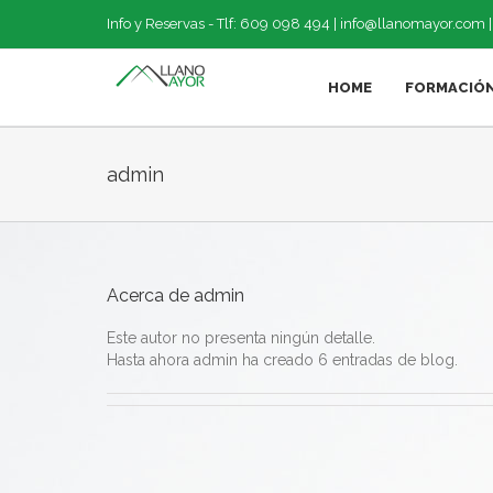
Saltar
Info y Reservas - Tlf: 609 098 494 |
info@llanomayor.com
al
contenido
HOME
FORMACIÓ
admin
Acerca de
admin
Este autor no presenta ningún detalle.
Hasta ahora admin ha creado 6 entradas de blog.