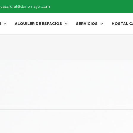
|
casarural@llanomayor.com
N
ALQUILER DE ESPACIOS
SERVICIOS
HOSTAL C