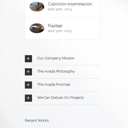
Cubrición-inseminación
abril 30th, 2013
Pupilaje
abril 30th, 2013
pra-
ta
Our Company Mission
allos
The Avada Philosophy
The Avada Promise
We Can Deliver On Projects
Recent Works