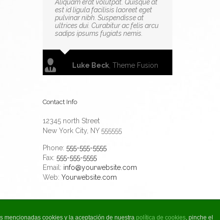
Aliquam erat volutpat. Quisque at
est id ligula facilisis laoreet eget
pulvinar nibh. Suspendisse at
ultrices dui. Curabitur ac felis arcu
sadips ipsums fugiats nemis.
Luke Beck
,
Theme Fusion
Contact Info
12345 north Street
New York City, NY 555555
Phone:
555-555-5555
Fax:
555-555-5555
Email:
info@yourwebsite.com
Web:
Yourwebsite.com
las mencionadas cookies y la aceptación de nuestra
política de cookies
, pinche el
Facebook
Rss
Twitter
LinkedIn
Correo