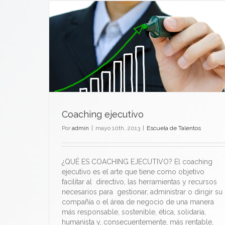
Coaching ejecutivo
Por
admin
|
mayo 10th, 2013
|
Escuela de Talentos
¿QUÉ ES COACHING EJECUTIVO? El coaching
ejecutivo es el arte que tiene como objetivo
facilitar al directivo, las herramientas y recursos
necesarios para gestionar, administrar o dirigir su
compañía o el área de negocio de una manera
más responsable, sostenible, ética, solidaria,
humanista y, consecuentemente, más rentable,