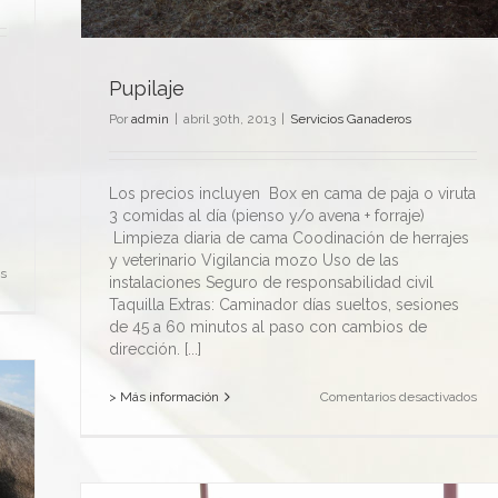
Pupilaje
Por
admin
|
abril 30th, 2013
|
Servicios Ganaderos
Los precios incluyen Box en cama de paja o viruta
3 comidas al día (pienso y/o avena + forraje)
Limpieza diaria de cama Coodinación de herrajes
y veterinario Vigilancia mozo Uso de las
en
s
instalaciones Seguro de responsabilidad civil
Team
Taquilla Extras: Caminador días sueltos, sesiones
building
de 45 a 60 minutos al paso con cambios de
dirección. [...]
en
> Más información
Comentarios desactivados
Pup