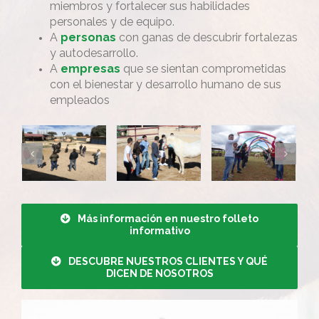
miembros y fortalecer sus habilidades
personales y de equipo.
A
personas
con ganas de descubrir fortalezas
y autodesarrollo.
A
empresas
que se sientan comprometidas
con el bienestar y desarrollo humano de sus
empleados
Más información en nuestro folleto
informativo
DESCUBRE NUESTROS CLIENTES Y QUÉ
DICEN DE NOSOTROS