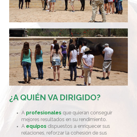
¿A QUIÉN VA DIRIGIDO?
A
profesionales
que quieran conseguir
mejores resultados en su rendimiento.
A
equipos
dispuestos a enriquecer sus
relaciones, reforzar la cohesión de sus