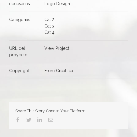
necesarias:
Logo Design
Categorías:
Cat 2
Cat 3
Cat 4
URL del
View Project
proyecto:
Copyright:
From Creattica
Share This Story, Choose Your Platform!
Facebook
Twitter
LinkedIn
Correo
electrónico