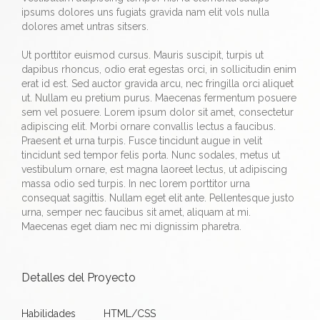
ipsums dolores uns fugiats gravida nam elit vols nulla
dolores amet untras sitsers.
Ut porttitor euismod cursus. Mauris suscipit, turpis ut
dapibus rhoncus, odio erat egestas orci, in sollicitudin enim
erat id est. Sed auctor gravida arcu, nec fringilla orci aliquet
ut. Nullam eu pretium purus. Maecenas fermentum posuere
sem vel posuere. Lorem ipsum dolor sit amet, consectetur
adipiscing elit. Morbi ornare convallis lectus a faucibus.
Praesent et urna turpis. Fusce tincidunt augue in velit
tincidunt sed tempor felis porta. Nunc sodales, metus ut
vestibulum ornare, est magna laoreet lectus, ut adipiscing
massa odio sed turpis. In nec lorem porttitor urna
consequat sagittis. Nullam eget elit ante. Pellentesque justo
urna, semper nec faucibus sit amet, aliquam at mi.
Maecenas eget diam nec mi dignissim pharetra.
Detalles del Proyecto
Habilidades
HTML/CSS