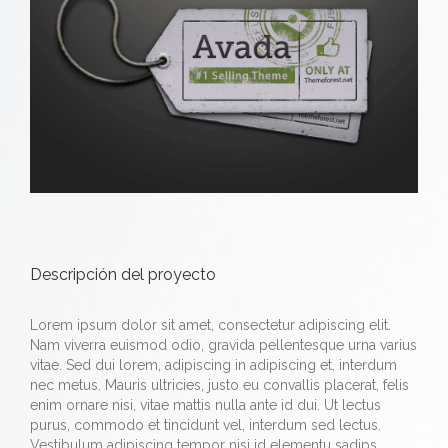
grande
Descripción del proyecto
Lorem ipsum dolor sit amet, consectetur adipiscing elit.
Nam viverra euismod odio, gravida pellentesque urna varius
vitae. Sed dui lorem, adipiscing in adipiscing et, interdum
nec metus. Mauris ultricies, justo eu convallis placerat, felis
enim ornare nisi, vitae mattis nulla ante id dui. Ut lectus
purus, commodo et tincidunt vel, interdum sed lectus.
Vestibulum adipiscing tempor nisi id elementu sadips